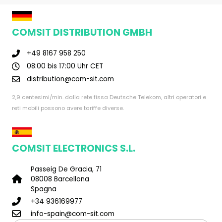
COMSIT DISTRIBUTION GMBH
+49 8167 958 250
08:00 bis 17:00 Uhr CET
distribution@com-sit.com
2,9 centesimi/min. dalla rete fissa Deutsche Telekom, altri operatori e
reti mobili possono avere tariffe diverse.
COMSIT ELECTRONICS S.L.
Passeig De Gracia, 71
08008 Barcellona
Spagna
+34 936169977
info-spain@com-sit.com